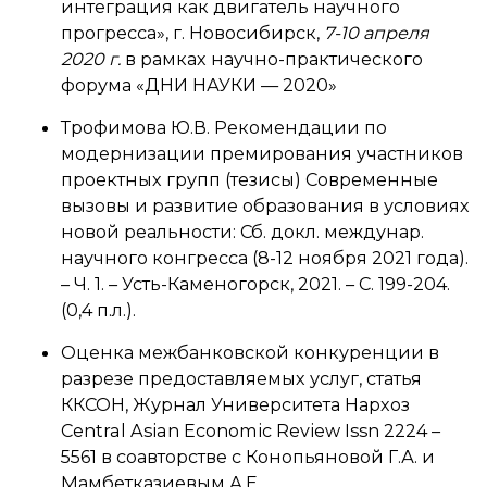
интеграция как двигатель научного
прогресса», г. Новосибирск,
7-10 апреля
2020 г.
в рамках научно-практического
форума «ДНИ НАУКИ — 2020»
Трофимова Ю.В. Рекомендации по
модернизации премирования участников
проектных групп (тезисы) Современные
вызовы и развитие образования в условиях
новой реальности: Сб. докл. междунар.
научного конгресса (8-12 ноября 2021 года).
– Ч. 1. – Усть-Каменогорск, 2021. – С. 199-204.
(0,4 п.л.).
Оценка межбанковской конкуренции в
разрезе предоставляемых услуг, статья
ККСОН, Журнал Университета Нархоз
Central Asian Economic Review Issn 2224 –
5561 в соавторстве с Конопьяновой Г.А. и
Мамбетказиевым А.Е.