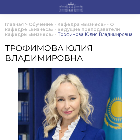
Главная
>
Обучение
-
Кафедра «Бизнеса»
-
О
кафедре «Бизнеса»
-
Ведущие преподаватели
кафедры «Бизнеса»
-
Трофимова Юлия Владимировна
ТРОФИМОВА ЮЛИЯ
ВЛАДИМИРОВНА