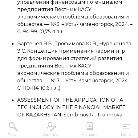
управления финансовым потенциалом
предприятия Вестник КАСУ:
экономические проблемы образования и
общества. — №3. – Усть-Каменогорск, 2024. –
С. 94-99. (0,75 п.л.).
Бартенев В.В., Трофимова Ю.В., Нурекенова
Э.С. Концепция применения теории игр
для формирования стратегий развития
предприятия Вестник КАСУ:
экономические проблемы образования и
общества. — №3. – Усть-Каменогорск, 2024. –
С. 110-114. (0,6 п.л.).
ASSESSMENT OF THE APPLICATION OF AI
TECHNOLOGY IN THE FINANCIAL MARKET
OF KAZAKHSTAN, Sembinov R., Trofimova
Y.The Kazakh-American Free University
Academic Journal. –USA, Oregon, 2024. – 193
Поиск
Сервисы
Контакты
Меню
p., 0, 4 п.л.