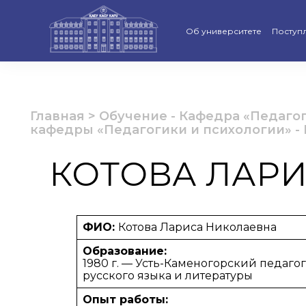
Об университете
Поступ
Стратегия развития КАСУ
Виртуа
Рейтинги и аккредитации
Бакала
Главная
>
Обучение
-
Кафедра «Педагог
кафедры «Педагогики и психологии»
-
Ученый совет
Магист
КОТОВА ЛАР
Попечительский совет КАС
Доктор
Структура университета
Образо
Материально-техническая 
Програ
ФИО:
Котова Лариса Николаевна
Образование:
Руководство КАСУ
«Қазақс
1980 г. — Усть-Каменогорский педаго
русского языка и литературы
Антикоррупционная полит
Календ
Опыт работы: