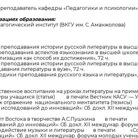
ские экзамены
Creative Hub
преподаватель кафедры «Педагогики и психологии
документы КАСУ
льный экзамен
Центр студенческог
зациях образования:
огический институт (ВКГУ им. С. Аманжолова)
АСУ
странных студентов
Центр развития кар
исследований КАСУ
абитуриента
Центр обслуживани
реподавания истории русской литературы в высше
еподавания аспектов языкознания в высшей школе»
на поступление
Центр профессиона
изация как способ их достижения», 72 ч.
взаимодействия
реподавания истории русской литературы в высше
ания литературы в вузе», 72 ч.
го: лидеры XXI
дики преподавания русского языка и литературы»,
вственное воспитание на уроках литературы на прим
уры учащихся (статья) в печати Вестник КАСУ: — 
 как отражение национального менталитета (те
х исследований до инноваций»: Сб. докл. XII меж
епт Востока в творчестве А.С.Пушкина в печат
ваний до инноваций»: Сб. докл. XII междунар. ф
модействие музыки и литературы в печати «Сов
ций»: Сб. докл. XII междунар. форума молодых у