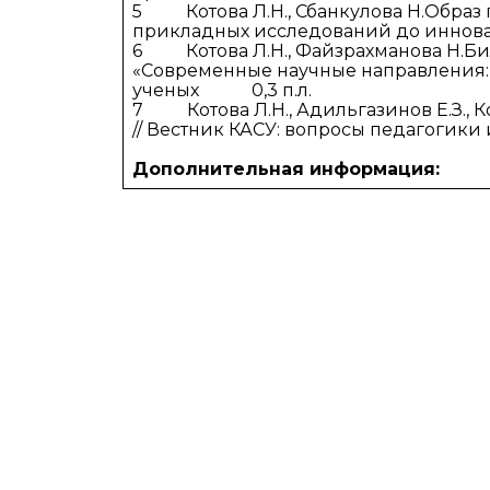
5 Котова Л.Н., Сбанкулова Н.Обра
прикладных исследований до иннова
6 Котова Л.Н., Файзрахманова Н.Б
«Современные научные направления: 
ученых 0,3 п.л.
7 Котова Л.Н., Адильгазинов Е.З., Ко
// Вестник КАСУ: вопросы педагогики и п
Дополнительная информация: