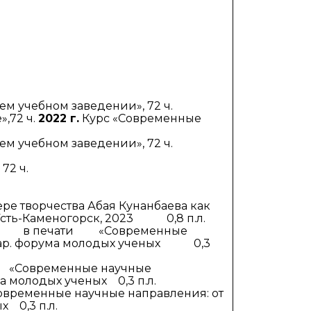
»
о развития
ьеры и личности
я студентов
м учебном заведении», 72 ч.
,72 ч.
2022 г.
Курс «Современные
льного развития и
м учебном заведении», 72 ч.
 72 ч.
ере творчества Абая Кунанбаева как
Усть-Каменогорск, 2023 0,8 п.л.
зисы) в печати «Современные
дунар. форума молодых ученых 0,3
и «Современные научные
орума молодых ученых 0,3 п.л.
ременные научные направления: от
ченых 0,3 п.л.