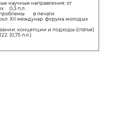
е научные направления: от
ченых 0,3 п.л.
яние проблемы в печати
кл. XII междунар. форума молодых
овании: концепции и подходы (статья)
. (0,75 п.л.).