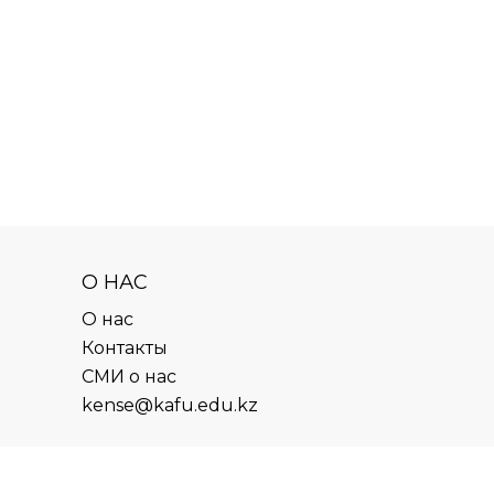
О НАС
О нас
Контакты
СМИ о нас
kense@kafu.edu.kz