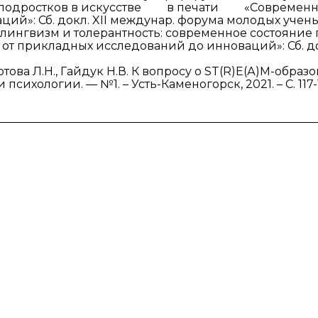
з подростков в искусстве в печати «Современны
ций»: Сб. докл. XII междунар. форума молодых у
илингвизм и толерантность: современное состо
от прикладных исследований до инноваций»: Сб. до
това Л.Н., Гайдук Н.В. К вопросу о ST(R)E(А)M-образ
сихологии. — №1. – Усть-Каменогорск, 2021. – С. 117-122