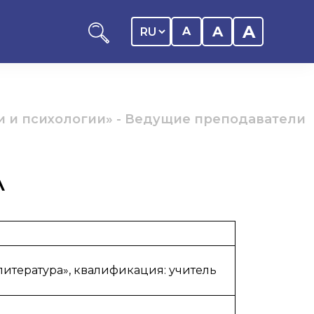
A
A
A
и и психологии»
-
Ведущие преподаватели
А
ников КАСУ
итика обучающегося
дитель
ентр
литература», квалификация: учитель
ии