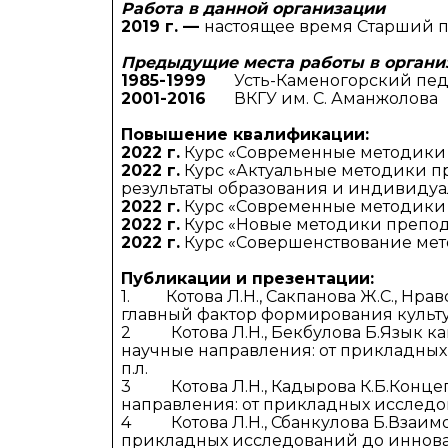
Работа в данной организации
Колледжи
Творче
2019 г. —
настоящее время Старший 
Внутренние нормативные 
Специа
Предыдущие места работы в органи
1985-1999
Усть-Каменогорский педаг
Обращение Президента К
Для ино
2001-2016
ВКГУ им. С. Аманжолова
Повышение квалификации:
Центр Институциональных 
Анкета 
2022 г.
Курс «Современные методики п
2022 г.
Курс «Актуальные методики пр
Адрес и контакты
Заявка 
результаты образования и индивидуал
2022 г.
Курс «Современные методики п
2022 г.
Курс «Новые методики преподав
Проект «Поколение будуще
века»
2022 г.
Курс «Совершенствование мето
Публикации и презентации:
1. Котова Л.Н., Сакпанова Ж.С., Нра
главный фактор формирования культ
2 Котова Л.Н., Бекбулова Б.Язык
научные направления: от прикладны
п.л.
3 Котова Л.Н., Кадырова К.Б.Конц
направления: от прикладных исследо
4 Котова Л.Н., Сбанкулова Б.Взаи
прикладных исследований до иннова