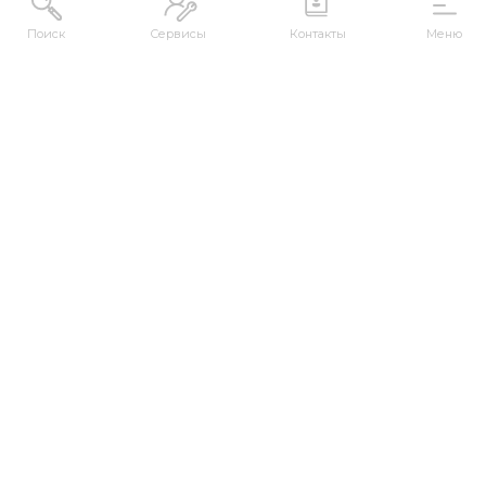
Поиск
Сервисы
Контакты
Меню
АДРЕС
Республика Казахстан, ВКО, г. Усть-
Каменогорск, 070000, ул. М. Горького, 76
КОНТАКТЫ
+7 (7232) 500-300
+7 (7232) 505-030
+7 (7232) 50-50-10
+7 (7232) 50-50-20