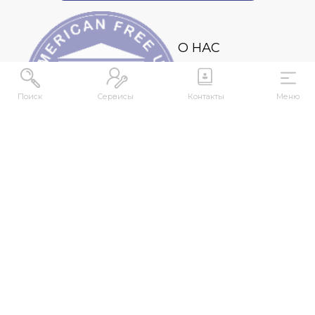
О НАС
О нас
Контакты
Поиск
Сервисы
Контакты
Меню
СМИ о нас
kense@kafu.edu.kz
АДРЕС
Республика Казахстан, ВКО, г. Усть-
Каменогорск, 070000, ул. М. Горького, 76