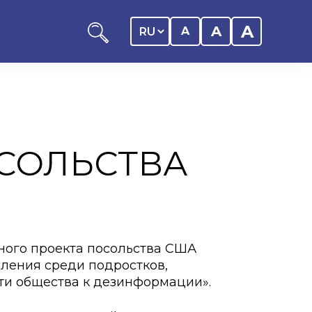
A
A
A
СОЛЬСТВА
ников КАСУ
итика обучающегося
дитель
ного проекта посольства США
ентр
ления среди подростков,
ти общества к дезинформации».
ии