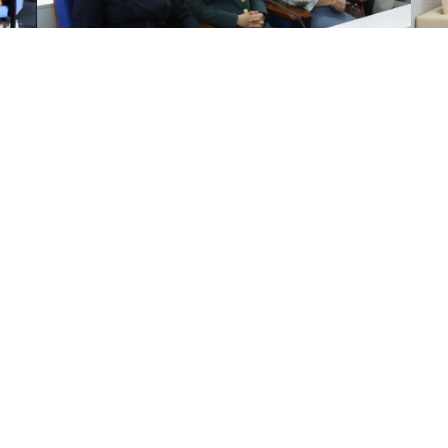
О НАС
О нас
Контакты
СМИ о нас
kense@kafu.edu.kz
АДРЕС
Республика Казахстан, ВКО, г.