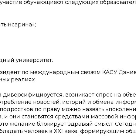
 участие обучающиеся следующих образовател
ские экзамены
Creative Hub
документы КАСУ
льный экзамен
Центр студенческог
лтынсарина»;
АСУ
странных студентов
Центр развития кар
исследований КАСУ
абитуриента
Центр обслуживани
на поступление
Центр профессиона
взаимодействия
дный университет.
го: лидеры XXI
зидент по международным связям КАСУ Дэниел
ных реалиях.
 диверсифицируется, возникает спрос на объ
потребление новостей, историй и обмена инфо
подростков по праву можно назвать «поколени
 и они становятся средствами массовой инфо
о это желание блокирует здравый смысл. Сегод
ладать человек в XXI веке, формирующим общ