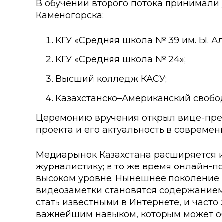
В обучении второго потока принимали
Колледжи
Творче
Каменогорска:
Внутренние нормативные 
Специа
КГУ «Средняя школа № 39 им. Ы. А
Обращение Президента К
Для ино
КГУ «Средняя школа № 24»;
Центр Институциональных 
Анкета 
Высший колледж КАСУ;
Адрес и контакты
Заявка 
Казахстанско–Американский свобо
Проект «Поколение будуще
Церемонию вручения открыл вице-пре
века»
проекта и его актуальность в современ
Медиарынок Казахстана расширяется и
журналистику; в то же время онлайн-
высоком уровне. Нынешнее поколение 
видеозаметки становятся содержанием,
стать известными в Интернете, и част
важнейшим навыком, которым может об