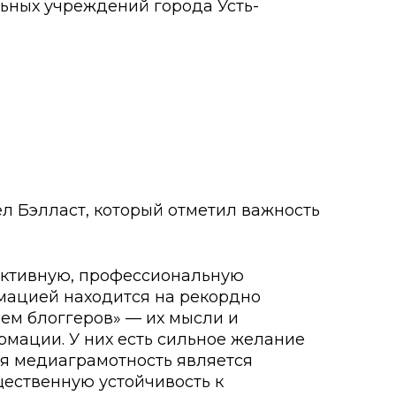
ьных учреждений города Усть-
о развития
ьеры и личности
я студентов
льного развития и
 Бэлласт, который отметил важность
ективную, профессиональную
рмацией находится на рекордно
ем блоггеров» — их мысли и
рмации. У них есть сильное желание
ня медиаграмотность является
ественную устойчивость к