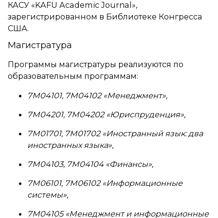
КАСУ «KAFU Academic Journal»,
зарегистрированном в Библиотеке Конгресса
США.
Магистратура
Программы магистратуры реализуются по
образовательным программам:
7М04101, 7М04102 «Менеджмент»,
7М04201, 7М04202 «Юриспруденция»,
7М01701, 7М01702 «Иностранный язык: два
иностранных языка»,
7М04103, 7М04104 «Финансы»,
7М06101, 7М06102 «Информационные
системы»,
7М04105
«
Менеджмент и информационные