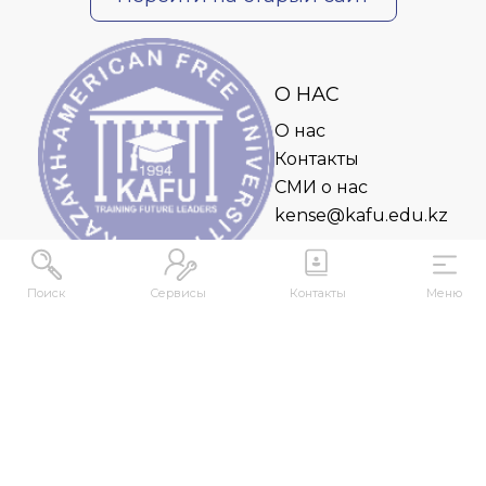
О НАС
О нас
Контакты
СМИ о нас
kense@kafu.edu.kz
Поиск
Сервисы
Контакты
Меню
АДРЕС
Республика Казахстан, ВКО, г. Усть-
Каменогорск, 070000, ул. М. Горького, 76