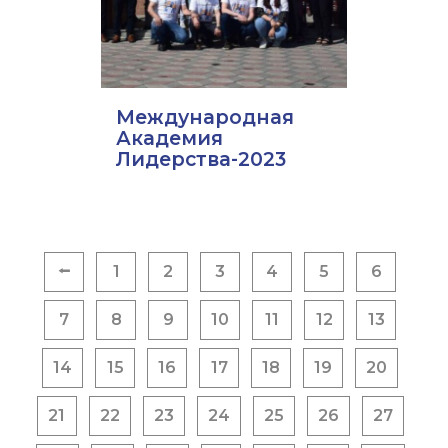
Международная
Академия
Лидерства-2023
Пагинация
⭠
1
2
3
4
5
6
записей
7
8
9
10
11
12
13
14
15
16
17
18
19
20
21
22
23
24
25
26
27