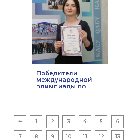
Победители
международной
олимпиады по...
Пагинация
⭠
1
2
3
4
5
6
записей
7
8
9
10
11
12
13