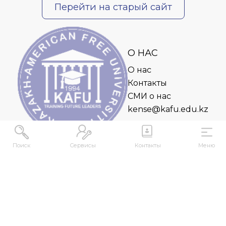
Перейти на старый сайт
О НАС
О нас
Контакты
СМИ о нас
kense@kafu.edu.kz
Поиск
Сервисы
Контакты
Меню
АДРЕС
Республика Казахстан, ВКО, г. Усть-
Каменогорск, 070000, ул. М. Горького, 76