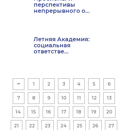
перспективы
непрерывного о...
Летняя Академия:
социальная
ответстве...
Пагинация
⭠
1
2
3
4
5
6
записей
7
8
9
10
11
12
13
14
15
16
17
18
19
20
21
22
23
24
25
26
27