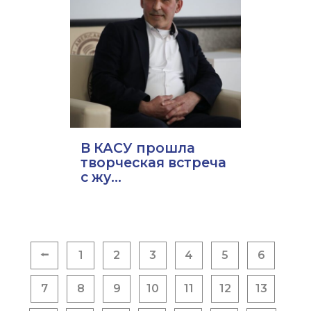
В КАСУ прошла
творческая встреча
с жу...
Пагинация
⭠
1
2
3
4
5
6
записей
7
8
9
10
11
12
13