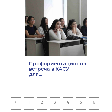
Профориентационная
встреча в КАСУ
для...
Пагинация
⭠
1
2
3
4
5
6
записей