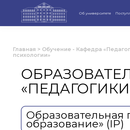
Об университете
Поступ
Стратегия развития КАСУ
Виртуа
Рейтинги и аккредитации
Бакала
Главная
>
Обучение
-
Кафедра «Педагог
психологии»
Ученый совет
Магист
ОБРАЗОВАТЕ
Попечительский совет КАС
Доктор
«ПЕДАГОГИКИ
Структура университета
Образо
Материально-техническая 
Програ
Руководство КАСУ
«Қазақс
Образовательная 
образование» (IP)
Антикоррупционная полит
Календ