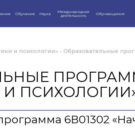
Международная
ление
Обучение
Наука
Обучающимся
деятельность
льная приемная комиссия
Факультет «Бизнеса, права и педагогики»
Вестник КАСУ — KAFU Academic Journal
Партнеры
Общежитие
вриат
Факультет «Сокращенных образовательных
Научно-исследовательские работы студентов
Международные программы
Спорт
ики и психологии»
-
Образовательные прог
программ»
ратура
Научные проекты
Двудипломное образование
Библиотека
Кафедра «Педагогики и психологии»
ЛЬНЫЕ ПРОГРА
У
антура
Диссертационный совет
Академическая мобильность
Ассоциация выпуск
Кафедра «Бизнеса»
 И ПСИХОЛОГИИ
вательные программы
Материалы научных конференций
Академическая пол
Кафедра «Иностранных языков»
база
мма «Серпін»
Сведения о научных базах
Справочник-путево
Кафедра «Права и международных отношений»
тан халқына»
Лингвистический ц
программа 6В01302 «На
ика
арь событий
Центр Цифровизац