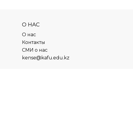
О НАС
О нас
Контакты
СМИ о нас
kense@kafu.edu.kz
АДРЕС
Республика Казахстан, ВКО, г.
Усть-Каменогорск, 070000,
ул. М. Горького, 76