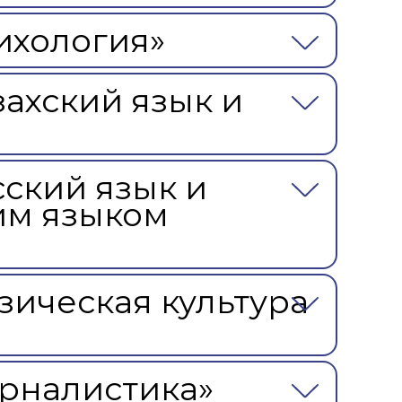
ихология»
о развития
ьеры и личности
ахский язык и
я студентов
льного развития и
ский язык и
ким языком
зическая культура
рналистика»