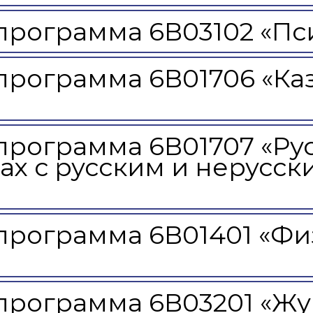
ские экзамены
Creative Hub
программа 6В03102 «Пс
документы КАСУ
льный экзамен
Центр студенческог
АСУ
странных студентов
Центр развития кар
программа 6В01706 «Каз
исследований КАСУ
абитуриента
Центр обслуживани
на поступление
Центр профессиона
взаимодействия
программа 6В01707 «Рус
го: лидеры XXI
ах с русским и нерусс
программа 6В01401 «Фи
программа 6В03201 «Жу