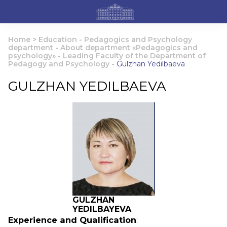
Home
>
Education
-
Pedagogics and Psychology
department
-
About department «Pedagogics and
psychology»
-
Leading Faculty of the Department of
Pedagogy and Psychology
-
Gulzhan Yedilbaeva
GULZHAN YEDILBAEVA
GULZHAN
YEDILBAYEVA
Experience and Qualification
: