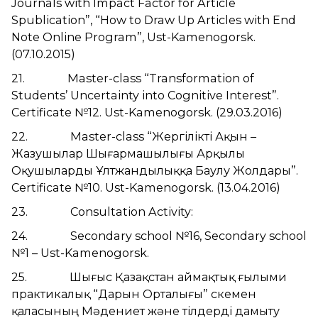
Journals with Impact Factor for Article
Spublication”, “How to Draw Up Articles with End
Note Online Program”, Ust-Kamenogorsk.
(07.10.2015)
21. Master-class “Transformation of
Students’ Uncertainty into Cognitive Interest”.
Certificate №12. Ust-Kamenogorsk. (29.03.2016)
22. Master-class “Жергілікті Ақын –
Жазушылар Шығармашылығы Арқылы
Оқушыларды Ұлтжандылыққа Баулу Жолдары”.
Certificate №10. Ust-Kamenogorsk. (13.04.2016)
23. Consultation Activity:
24. Secondary school №16, Secondary school
№1 – Ust-Kamenogorsk.
25. Шығыс Қазақстан аймақтық ғылыми
практикалық “Дарын Орталығы” Өскемен
қаласының Мәдениет және тілдерді дамыту