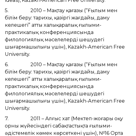
ideas), Kazakh-American Free University.
5. 2010 – Мақтау қағазы (“Ғылым мен
білім беру: тарихы, қазіргі жағдайы, даму
келешегі” атты халықаралық ғылыми-
практикалық конференциясында
филологиялық мәселелерді шешудегі
шығармашылығы үшін), Kazakh-American Free
University.
6. 2010 – Мақтау қағазы (“Ғылым мен
білім беру: тарихы, қазіргі жағдайы, даму
келешегі” атты халықаралық ғылыми-
практикалық конференциясында
филологиялық мәселелерді шешудегі
шығармашылығы үшін), Kazakh-American Free
University.
7. 2011 – Алғыс хат (Мектеп-жоғары оқу
орны жүйесіндегі сабақтастықта ғылыми-
әдістемелік көмек көрсеткені үшін), №16 Орта