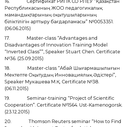
16. Сертификат РИПК СО ӨРЛЕУ “Қазақстан
Республикасының ЖОО педагогикалық
мамандықтарының оқытушыларының
біліктілігін арттыру бағдарламасы” №0053351.
(06.06.2015)
17. Master-class “Advantages and
Disadvantages of Innovation Training Model
“Inverted Class””, Speaker Stuart Chen. Certificate
№36. (25.09.2015)
18. Master-class “Абай Шығармашылығын
Мектепте Оқытудың Инновациялық Әдістері”,
Speaker Мукашева М.Қ. Certificate №38.
(06.11.2015)
19. Seminar-training “Project of Scientific
Cooperation”. Certificate №1564. Ust-Kamenogorsk.
(23.12.2015)
20. Thomson Reuters seminar “How to Find