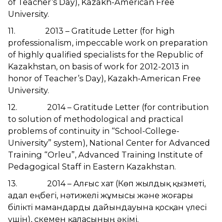
of Teacher’s Day), Kazakh-American Free
University.
11. 2013 – Gratitude Letter (for high
professionalism, impeccable work on preparation
of highly qualified specialists for the Republic of
Kazakhstan, on basis of work for 2012-2013 in
honor of Teacher’s Day), Kazakh-American Free
University.
12. 2014 – Gratitude Letter (for contribution
to solution of methodological and practical
problems of continuity in “School-College-
University” system), National Center for Advanced
Training “Orleu”, Advanced Training Institute of
Pedagogical Staff in Eastern Kazakhstan.
13. 2014 – Алғыс хат (Көп жылдық қызметі,
адал еңбегі, нәтижелі жұмысы және жоғары
білікті мамандарды дайындауына қосқан үлесі
үшін), Өскемен қаласының әкімі.