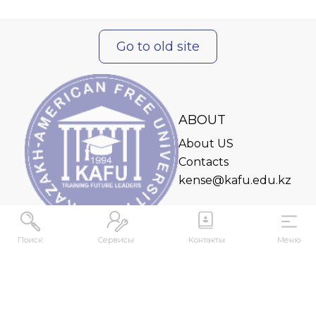
Go to old site
ABOUT
About US
Contacts
kense@kafu.edu.kz
Поиск
Сервисы
Контакты
Меню
ADDRESS